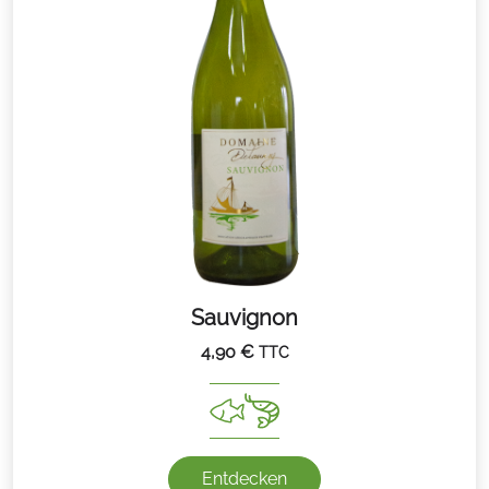
Sauvignon
4,90
€
TTC
Entdecken