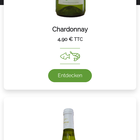
Chardonnay
4,90
€
TTC
Entdecken