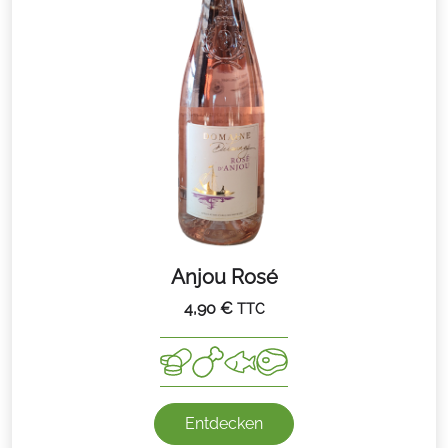
Anjou Rosé
4,90
€
TTC
Entdecken