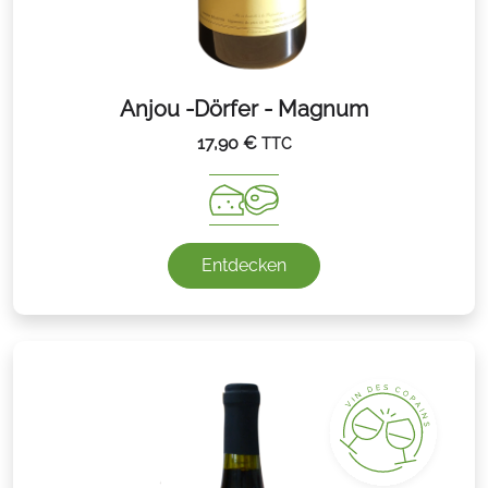
Anjou -Dörfer - Magnum
17,90
€
TTC
Entdecken