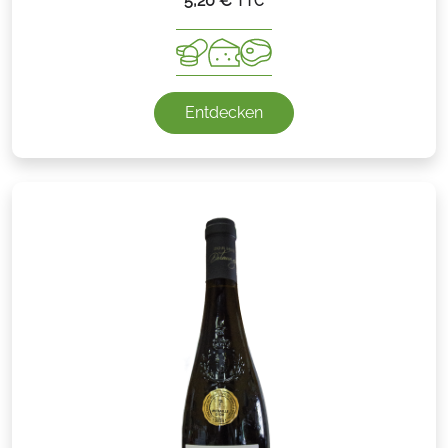
5,20
€
TTC
Entdecken