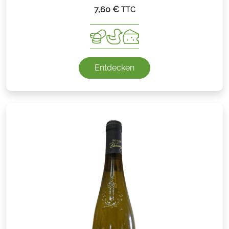
7,60
€
TTC
Entdecken