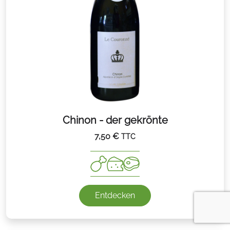
Chinon - der gekrönte
7,50
€
TTC
Entdecken