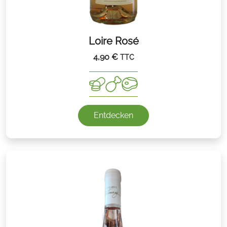
Loire Rosé
4,90
€
TTC
Entdecken