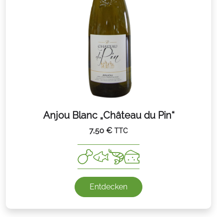
Anjou Blanc „Château du Pin“
7,50
€
TTC
Entdecken