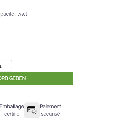
acité : 75cl
nge
jou
anc
ORB GEBEN
hâteau
“
Emballage
Paiement
certifié
sécurisé