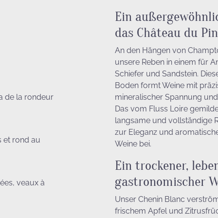
Ein außergewöhnli
das Château du Pin
An den Hängen von Champto
unsere Reben in einem für An
Schiefer und Sandstein. Dies
Boden formt Weine mit präzi
ra de la rondeur
mineralischer Spannung und
Das vom Fluss Loire gemilde
langsame und vollständige R
zur Eleganz und aromatische
 et rond au
Weine bei.
Ein trockener, lebe
gastronomischer 
tées, veaux à
Unser Chenin Blanc verström
frischem Apfel und Zitrusfrüc