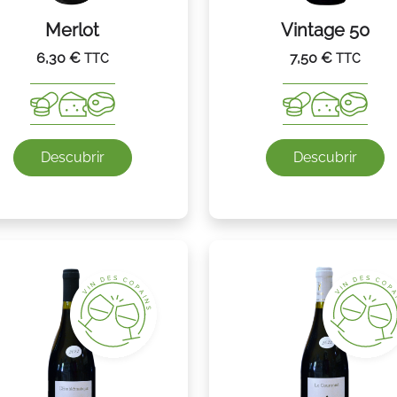
Merlot
Vintage 50
6,30
€
7,50
€
TTC
TTC
Descubrir
Descubrir