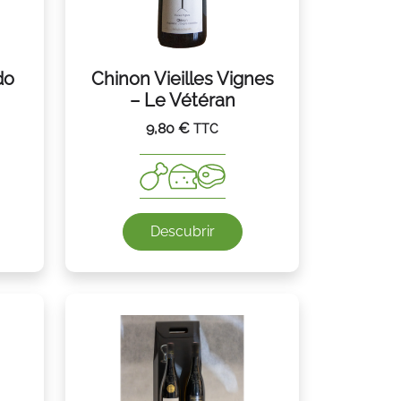
do
Chinon Vieilles Vignes
– Le Vétéran
9,80
€
TTC
Descubrir