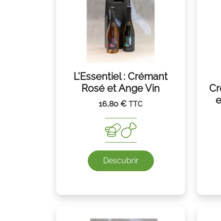
L’Essentiel : Crémant
Rosé et Ange Vin
Cr
e
16,80
€
TTC
Descubrir