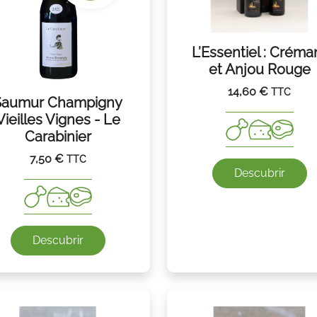
L’Essentiel : Créma
et Anjou Rouge
14,60
€
TTC
Saumur Champigny
Vieilles Vignes - Le
Carabinier
7,50
€
TTC
Descubrir
Descubrir