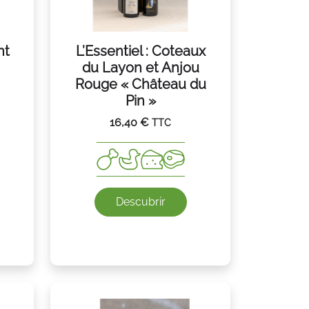
nt
L’Essentiel : Coteaux
du Layon et Anjou
Rouge « Château du
Pin »
16,40
€
TTC
Descubrir