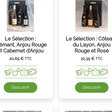
Le Sélection :
Le Sélection : Côte
émant, Anjou Rouge
du Layon, Anjou
t Cabernet d’Anjou
Rouge et Rosé
20,65
€
22,35
€
TTC
TTC
Descubrir
Descubrir