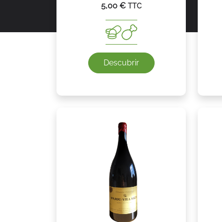
5,00
€
TTC
Descubrir