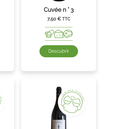
Cuvée n ° 3
7,50
€
TTC
Descubrir