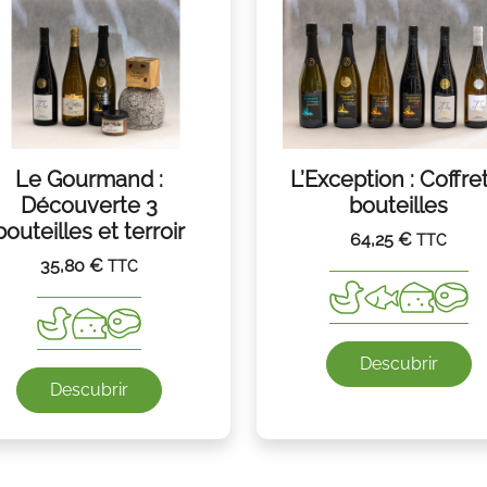
Le Gourmand :
L’Exception : Coffre
Découverte 3
bouteilles
bouteilles et terroir
64,25
€
TTC
35,80
€
TTC
Descubrir
Descubrir