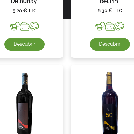
Delaunay”
del Pin”
5,20
€
6,30
€
TTC
TTC
Descubrir
Descubrir