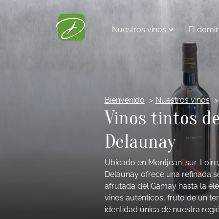
Nuestros vinos
El domin
Bienvenido
Nuestros vinos
Vinos tintos d
Delaunay
Ubicado en Montjean-sur-Loire, 
Delaunay ofrece una refinada se
afrutada del Gamay hasta la el
vinos auténticos, fruto de un ter
identidad única de nuestra regió