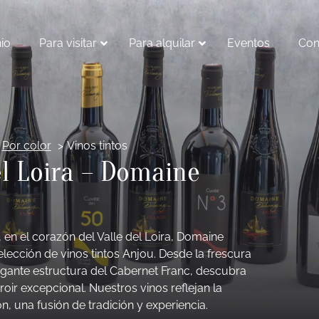
io
Para visitar
Para alquilar
Eventos
Con
Por color
Vinos tintos
el Loira – Domaine
en el corazón del Valle del Loira, Domaine
lección de vinos tintos Anjou. Desde la frescura
egante estructura del Cabernet Franc, descubra
roir excepcional. Nuestros vinos reflejan la
n, una fusión de tradición y experiencia.