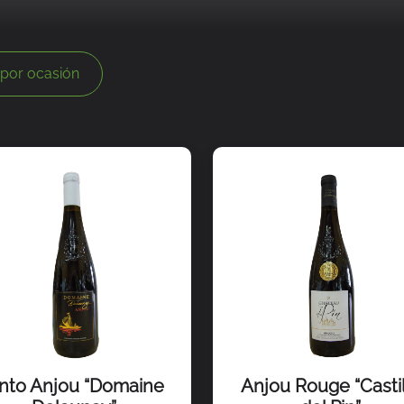
por ocasión
into Anjou “Domaine
Anjou Rouge “Castil