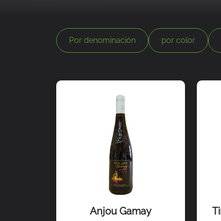
Por denominación
por color
Anjou Gamay
T