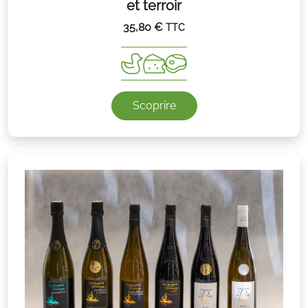
et terroir
35,80
€
TTC
Scoprire