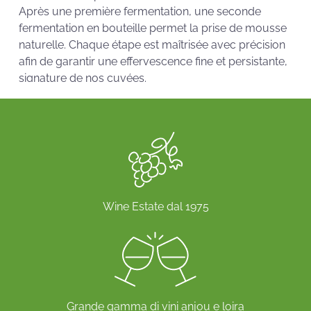
Après une première fermentation, une seconde
fermentation en bouteille permet la prise de mousse
naturelle. Chaque étape est maîtrisée avec précision
afin de garantir une effervescence fine et persistante,
signature de nos cuvées.
Allevamento controllato del bestiame
Les
bouteilles sont vieillies sur lattes
pendant
plusieurs mois, permettant un développement
harmonieux des arômes. Ce travail apporte finesse et
complexité aux vins. Au fil du temps, les
arômes
fruités s’affinent, laissant place à des notes briochées
Wine Estate dal 1975
subtiles
qui rendent chaque dégustation unique.
Le nostre annate
Crémant de Loire brut ed extra-dry
Notre
Crémant de Loire blanc se décline en
Grande gamma di vini anjou e loira
différentes versions
, du
brut nature
à l’
extra-dry
, pour