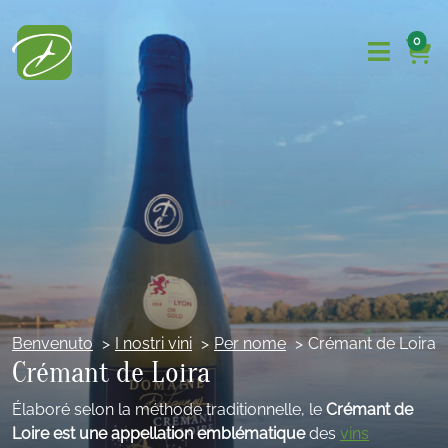
0
Benvenuto
I nostri vini
Per nome
Crémant de Loira
Crémant de Loira
Élaboré selon la méthode traditionnelle, le
Crémant de
Loire est une appellation emblématique
des
vins