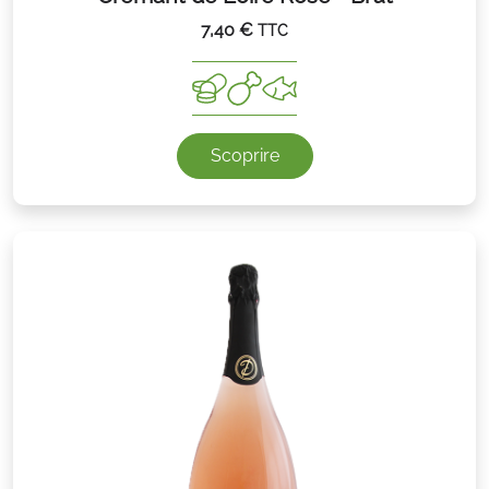
7,40
€
TTC
Scoprire