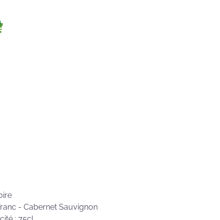
oire
Franc - Cabernet Sauvignon
ité : 75cl