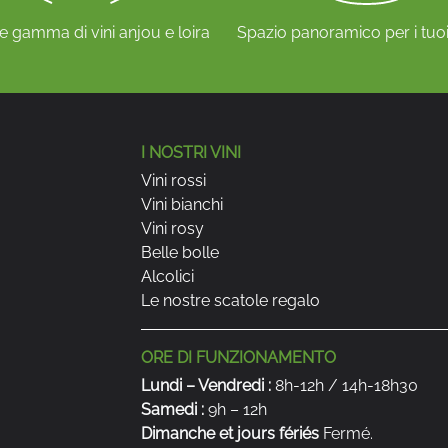
 gamma di vini anjou e loira
Spazio panoramico per i tuoi
I NOSTRI VINI
Vini rossi
Vini bianchi
Vini rosy
Belle bolle
Alcolici
Le nostre scatole regalo
ORE DI FUNZIONAMENTO
Lundi – Vendredi :
8h-12h / 14h-18h30
Samedi :
9h – 12h
Dimanche et jours fériés
Fermé.