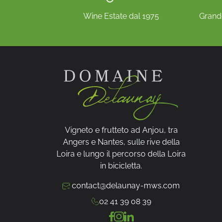
Wine Estate dal 1975
Grande
Vigneto e frutteto ad Anjou, tra
Angers e Nantes, sulle rive della
Loira e lungo il percorso della Loira
in bicicletta.
contact@delaunay-mws.com
02 41 39 08 39