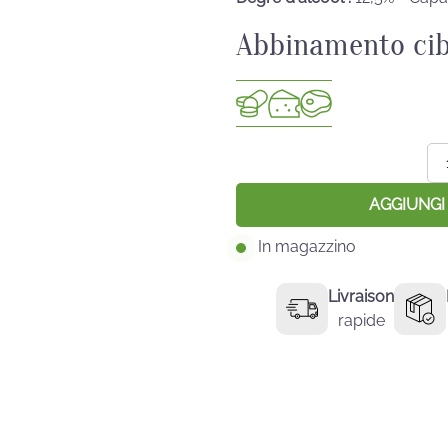
Abbinamento cib
Qu
di
Cu
AGGIUNGI
50
In magazzino
Livraison
rapide