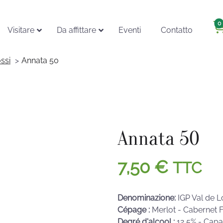
0
Visitare
Da affittare
Eventi
Contatto
ossi
Annata 50
Annata 50
7,50
€
TTC
Denominazione:
IGP Val de L
Cépage :
Merlot - Cabernet 
Degré d'alcool :
12,5% - Capac