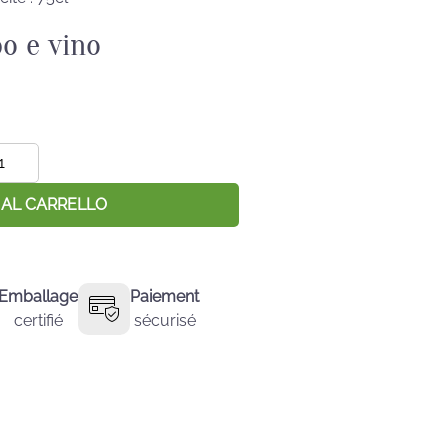
o e vino
antità
vée:
 AL CARRELLO
Emballage
Paiement
certifié
sécurisé