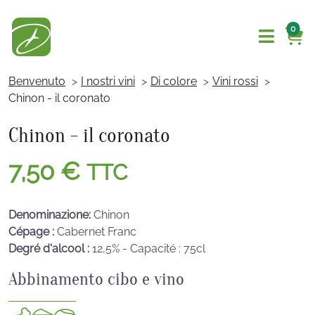
0
Benvenuto
I nostri vini
Di colore
Vini rossi
Chinon - il coronato
Chinon - il coronato
7,50
€
TTC
Denominazione:
Chinon
Cépage :
Cabernet Franc
Degré d'alcool :
12,5% - Capacité : 75cl
Abbinamento cibo e vino