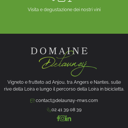
il accompagne parfaitement les journées ensoleillées
et les repas en extérieur. Son charme opère
Visita e degustazione dei nostri vini
également lors de moments de détente, au bord de
la piscine ou lors d’un pique-nique improvisé.
Accordi e servizi
Un vino per l'aperitivo
Le
rosé d’Anjou
est idéal pour l’
apéritif
grâce à sa
douceur et sa vivacité. Il se marie parfaitement avec
des tapas, des fromages frais ou des verrines
sucrées-salées
. Son intensité aromatique en fait un
allié de choix pour sublimer vos
moments de
Vigneto e frutteto ad Anjou, tra Angers e Nantes, sulle
partage
.
rive della Loira e lungo il percorso della Loira in bicicletta.
Abbinamenti deliziosi e vari
contact@delaunay-mws.com
02 41 39 08 39
Ce vin s’accorde particulièrement bien avec des
plats
exotiques, des viandes blanches et des desserts
fruités
. Son équilibre en fait un compagnon de choix