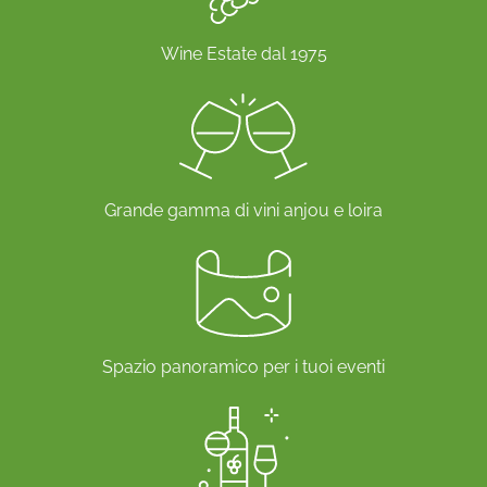
l'autenticità del frutto e del terroir. Il nostro impegno si
riflette nella costante attenzione alla qualità, dalla
Wine Estate dal 1975
vigna alla bottiglia.
Le nostre annate
Un rosato delizioso e rinfrescante
Nos
cuvées de rosé d’Anjou
allient fraîcheur et
Grande gamma di vini anjou e loira
gourmandise. Leur profil aromatique est marqué par
des notes de fraise, de framboise et une légère
touche florale, offrant un plaisir immédiat en
dégustation. Que ce soit pour un moment convivial
entre amis ou un repas en famille, notre
rosé d’Anjou
saura ravir tous les palais
.
Spazio panoramico per i tuoi eventi
Un vino ideale per l'estate
Grâce à sa légèreté et à son côté fruité, le
rosé
d’Anjou est le vin d’été par excellence
. Servi bien frais,