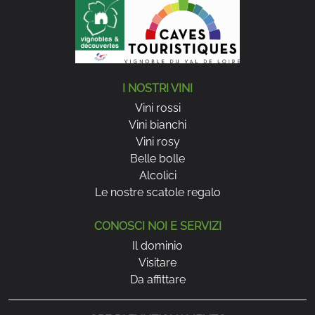
pour les accords sucré-salé. Pour une expérience
unique, associez-le à une salade de crevettes
mangue-avocat ou à un tajine aux abricots.
FAQ
I NOSTRI VINI
Come servire correttamente un rosé
Vini rossi
d'Angiò?
Vini bianchi
Pour profiter pleinement de ses arômes, nous
Vini rosy
recommandons de servir le rosé d’Anjou entre 8 et
Belle bolle
10°C
. Une température idéale qui met en valeur sa
Alcolici
fraîcheur et ses nuances fruitées.
Le nostre scatole regalo
Dove posso acquistare il nostro rosé
CONOSCI NOI E SERVIZI
Anjou?
Il dominio
Visitare
I nostri vini sono disponibili per la vendita diretta in
Da affittare
azienda e nel nostro shop online. Venite a trovarci per
una degustazione o ordinate online con consegna a