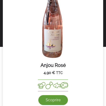
Anjou Rosé
4,90
€
TTC
Scoprire