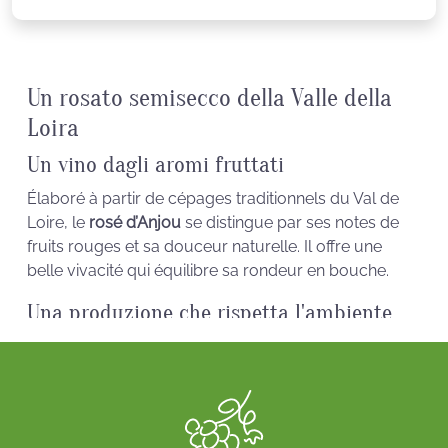
Un rosato semisecco della Valle della
Loira
Un vino dagli aromi fruttati
Élaboré à partir de cépages traditionnels du Val de
Loire, le
rosé d’Anjou
se distingue par ses notes de
fruits rouges et sa douceur naturelle. Il offre une
belle vivacité qui équilibre sa rondeur en bouche.
Una produzione che rispetta l'ambiente
locale
Le nostre vigne sono coltivate secondo i principi della
certificazione HVE 3, a garanzia di un approccio
sostenibile e rispettoso dell'ambiente. Ogni
vendemmia viene condotta con cura per preservare