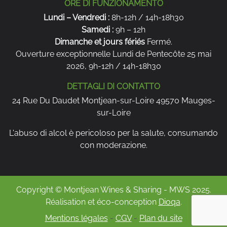
domicilio. Il nostro sito web vi permette di accedere
ORE DI FUNZIONAMENTO
facilmente a tutti i nostri vini e di scegliere quello più
Lundi – Vendredi :
8h-12h / 14h-18h30
adatto ai vostri gusti.
Samedi :
9h – 12h
Dimanche et jours fériés
Fermé.
Venite a scoprire la nostra tenuta
Ouverture exceptionnelle Lundi de Pentecôte 25 mai
Nous vous accueillons à Montjean-sur-Loire pour
2026, 9h-12h / 14h-18h30
partager notre passion du vin et vous faire découvrir
DETTAGLI DI CONTATTO
notre savoir-faire. Profitez d’une visite de nos vignes
24 Rue Du Daudet Montjean-sur-Loire 49570 Mauges-
et d’une dégustation de nos cuvées. Pour toute
demande d’information ou commande, n’hésitez pas
sur-Loire
à nous contacter. Notre équipe est à votre disposition
L'abuso di alcol è pericoloso per la salute, consumando
pour vous conseiller et vous guider dans votre choix.
con moderazione.
Que vous soyez amateur ou connaisseur, nous
serons ravis d’échanger avec vous et de vous faire
vivre une
expérience unique autour du rosé d’Anjou
.
Copyright © Montjean Wines & Sharing - MWS 2025.
Réalisation et éco-conception
Dioqa
.
Mentions légales
-
CGV
-
Plan du site