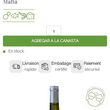
Mafia
Cantidad
de
Muscadet
AGREGAR A LA CANASTA
Coteaux
En stock
de
la
Livraison
Emballage
Paiement
Loira
rapide
certifié
sécurisé
-
Lo
sagrado