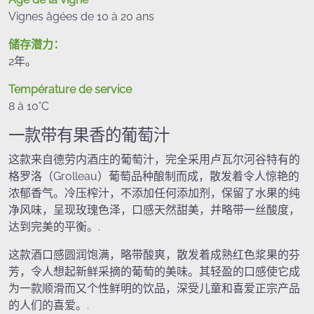
Vignes âgées de 10 à 20 ans
储存潜力：
2年。
Température de service
8 à 10°C
一款带有果香的葡萄汁
这款来自德劳内酒庄的葡萄汁，完全采用卢瓦尔河谷特有的
格罗洛（Grolleau）葡萄品种酿制而成，散发着令人惊艳的
浓郁香气。冷压榨汁，不添加任何添加剂，保留了水果的纯
净风味，呈现玫瑰色泽，口感天然甜美，并略带一丝酸度，
达到完美的平衡。.
这款酒口感圆润饱满，略带酸爽，散发着成熟红色浆果的芬
芳，令人想起新鲜采摘的葡萄的美味。其轻盈的口感使它成
为一款顺滑而又个性鲜明的饮品，深受儿童和喜爱正宗产品
的人们的喜爱。.