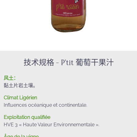
技术规格 - P'tit 葡萄干果汁
风土：
黏土片岩土壤。
Climat Ligérien
Influences océanique et continentale.
Exploitation qualifiée
HVE 3 « Haute Valeur Environnementale ».
Âge de la vigne