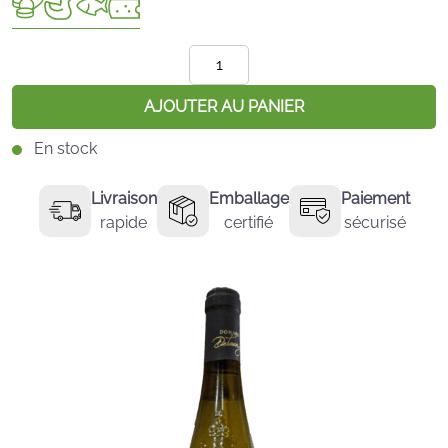
quantité
de
Coteaux
AJOUTER AU PANIER
du
En stock
Layon
Saint-
Livraison
Emballage
Paiement
Aubin
rapide
certifié
sécurisé