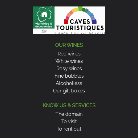
plats plus élaborés comme un magret de canard, un
filet mignon ou encore un risotto aux champignons.
A suitable service temperature
To fully appreciate its aromas, we advise to serve the
Bourgueil between 14 and 16 ° C. A slight ventilation
OUR WINES
before tasting allows you to express all your
Red wines
aromatic palette. For the most structured vintages,
White wines
an early an hour opening will bring a better
Rosy wines
expression of aromas and a more silky texture.
Fine bubbles
Alcoholless
Faq
Our gift boxes
How long to keep a bourgueil?
KNOW US & SERVICES
Selon le millésime et le terroir, un
vin Bourgueil
peut
The domain
se déguster
jeune sur le fruit ou être conservé
To visit
plusieurs années pour développer des notes plus
To rent out
complexes
. Les cuvées issues des terroirs argilo-
calcaires ont un potentiel de garde plus long, offrant