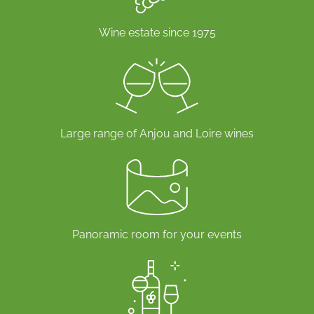
Bourgueil se distingue par des arômes de fruits
rouges mûrs, de violette et une légère touche épicée
Wine estate since 1975
qui évolue avec le temps. Ce cépage emblématique
s’exprime pleinement sur le terroir de Bourgueil,
offrant des vins à la fois souples et structurés, idéaux
pour une dégustation dès leur jeunesse ou après
quelques années de garde.
Large range of Anjou and Loire wines
Our selection
Character wines
Nos
vins Bourgueil sont issus d’une sélection
rigoureuse de vignerons partenaires
partageant
notre engagement pour la qualité et l’authenticité.
Panoramic room for your events
Chaque bouteille reflète l’expression pure du terroir.
Nous privilégions des méthodes de culture
respectueuses de l’environnement, garantissant des
vins aux arômes intenses et à la texture soyeuse.